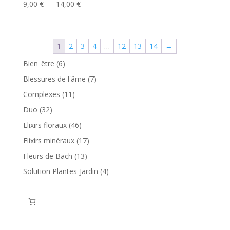
Plage
9,00
€
–
14,00
€
de
prix :
9,00 €
1
2
3
4
…
12
13
14
→
à
14,00 €
6
Bien_être
6
produits
7
Blessures de l'âme
7
produits
11
Complexes
11
produits
32
Duo
32
produits
46
Elixirs floraux
46
produits
17
Elixirs minéraux
17
produits
13
Fleurs de Bach
13
produits
4
Solution Plantes-Jardin
4
produits