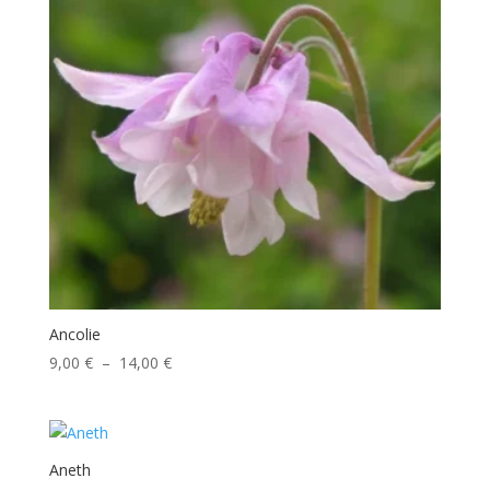
Ancolie
Plage
9,00
€
–
14,00
€
de
prix :
9,00 €
à
Aneth
14,00 €