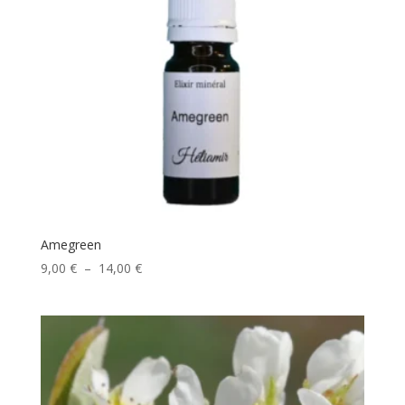
Amegreen
Plage
9,00
€
–
14,00
€
de
prix :
9,00 €
à
14,00 €