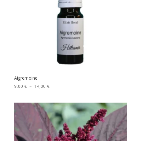
Aigremoine
Plage
9,00
€
–
14,00
€
de
prix :
9,00 €
à
14,00 €