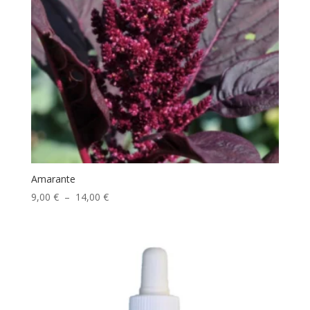
Amarante
Plage
9,00
€
–
14,00
€
de
prix :
9,00 €
à
14,00 €