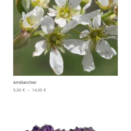
Amélanchier
Plage
9,00
€
–
14,00
€
de
prix :
9,00 €
à
14,00 €