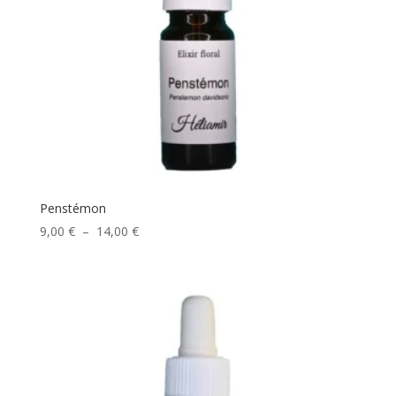
Penstémon
Plage
9,00
€
–
14,00
€
de
prix :
9,00 €
à
14,00 €