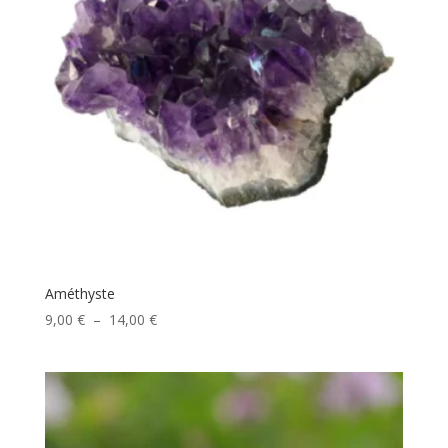
Améthyste
Plage
9,00
€
–
14,00
€
de
prix :
9,00 €
à
14,00 €