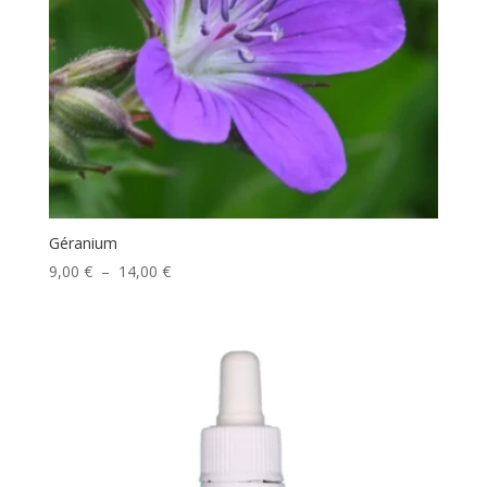
Géranium
Plage
9,00
€
–
14,00
€
de
prix :
9,00 €
à
14,00 €