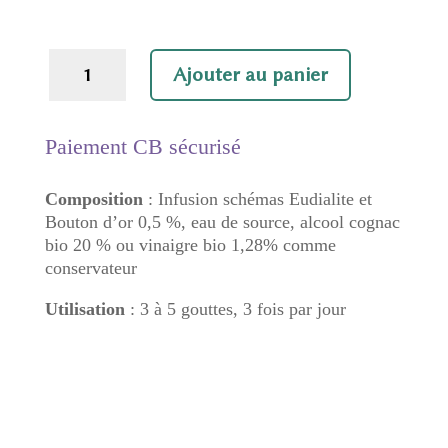
quantité
Ajouter au panier
de
Estime
de
Paiement CB sécurisé
soi
Composition
: Infusion schémas Eudialite et
Bouton d’or 0,5 %, eau de source, alcool cognac
bio 20 % ou vinaigre bio 1,28% comme
conservateur
Utilisation
: 3 à 5 gouttes, 3 fois par jour