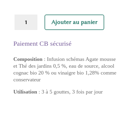
quantité
Ajouter au panier
de
Equilibre
affectif
Paiement CB sécurisé
Composition
: Infusion schémas Agate mousse
et Thé des jardins 0,5 %, eau de source, alcool
cognac bio 20 % ou vinaigre bio 1,28% comme
conservateur
Utilisation
: 3 à 5 gouttes, 3 fois par jour