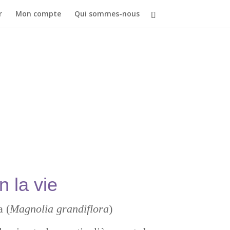
r
Mon compte
Qui sommes-nous
ie
 la vie
 (
Magnolia grandiflora
)