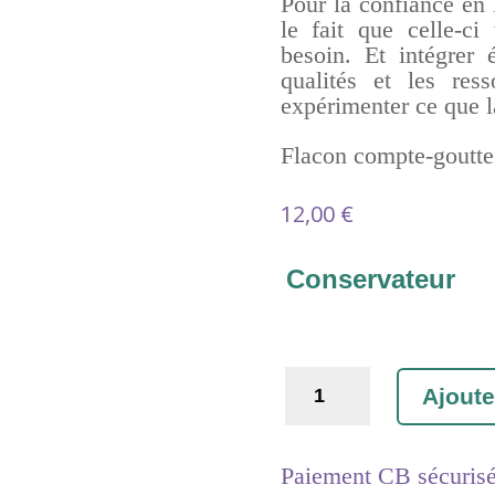
P
our
la confiance en 
le fait que celle-ci
besoin.
Et
intégrer 
qualités et les res
expérimenter ce que l
Flacon compte-goutte
12,00
€
Conservateur
quantité
Ajoute
de
Confiance
en
Paiement CB sécuris
la