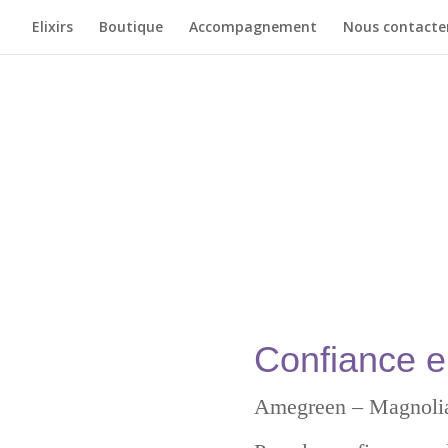
Elixirs
Boutique
Accompagnement
Nous contacte
onfiance en la v
Confiance en
Amegreen – Magnolia