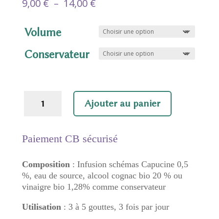
Plage
9,00
€
–
14,00
€
de
prix :
Volume
9,00 €
à
Conservateur
14,00 €
quantité
Ajouter au panier
de
Capucine
Paiement CB sécurisé
Composition
: Infusion schémas Capucine 0,5
%, eau de source, alcool cognac bio 20 % ou
vinaigre bio 1,28% comme conservateur
Utilisation
: 3 à 5 gouttes, 3 fois par jour