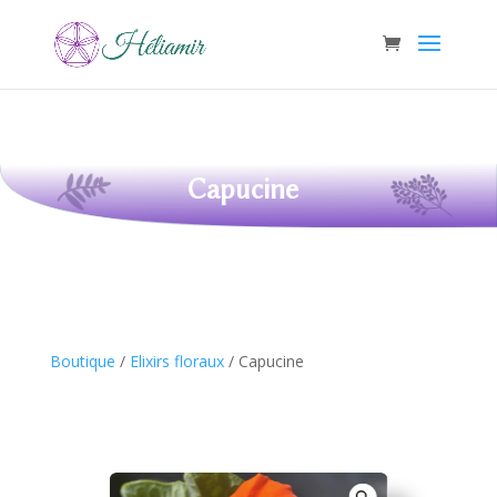
Capucine
Boutique
/
Elixirs floraux
/ Capucine